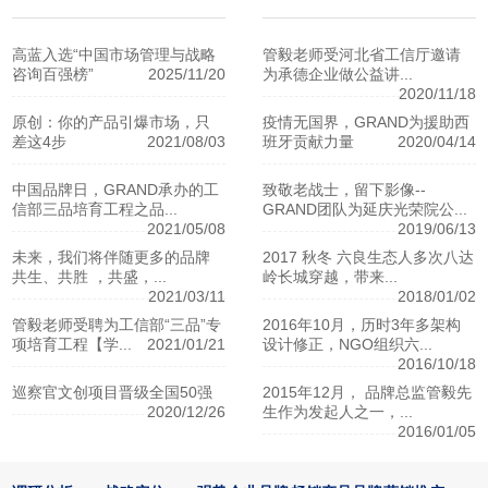
高蓝入选“中国市场管理与战略
管毅老师受河北省工信厅邀请
咨询百强榜”
2025/11/20
为承德企业做公益讲...
2020/11/18
原创：你的产品引爆市场，只
疫情无国界，GRAND为援助西
差这4步
2021/08/03
班牙贡献力量
2020/04/14
中国品牌日，GRAND承办的工
致敬老战士，留下影像--
信部三品培育工程之品...
GRAND团队为延庆光荣院公...
2021/05/08
2019/06/13
未来，我们将伴随更多的品牌
2017 秋冬 六良生态人多次八达
共生、共胜 ，共盛，...
岭长城穿越，带来...
2021/03/11
2018/01/02
管毅老师受聘为工信部“三品”专
2016年10月，历时3年多架构
项培育工程【学...
2021/01/21
设计修正，NGO组织六...
2016/10/18
巡察官文创项目晋级全国50强
2015年12月， 品牌总监管毅先
2020/12/26
生作为发起人之一，...
2016/01/05